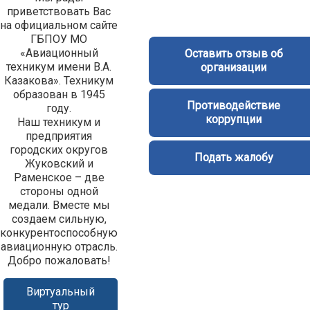
приветствовать Вас
на официальном сайте
ГБПОУ МО
«Авиационный
Оставить отзыв об
техникум имени В.А.
организации
Казакова». Техникум
образован в 1945
Противодействие
году.
коррупции
Наш техникум и
предприятия
городских округов
Подать жалобу
Жуковский и
Раменское – две
стороны одной
медали. Вместе мы
создаем сильную,
конкурентоспособную
авиационную отрасль.
Добро пожаловать!
Виртуальный
тур