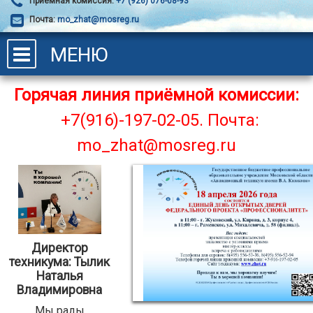
Приёмная комиссия:
+7 (926) 076-08-93
Почта:
mo_zhat@mosreg.ru
МЕНЮ
Горячая линия приёмной комиссии:
+7(916)-197-02-05.
Почта:
mo_zhat@mosreg.ru
Директор
техникума: Тылик
Наталья
Владимировна
Мы рады