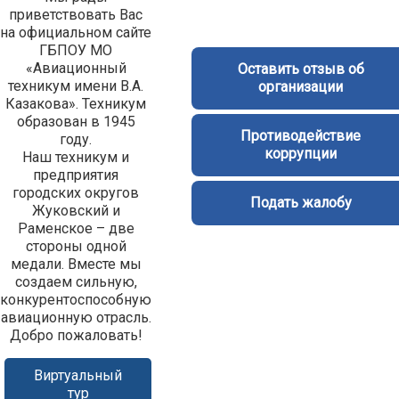
приветствовать Вас
на официальном сайте
ГБПОУ МО
«Авиационный
Оставить отзыв об
техникум имени В.А.
организации
Казакова». Техникум
образован в 1945
Противодействие
году.
коррупции
Наш техникум и
предприятия
городских округов
Подать жалобу
Жуковский и
Раменское – две
стороны одной
медали. Вместе мы
создаем сильную,
конкурентоспособную
авиационную отрасль.
Добро пожаловать!
Виртуальный
тур