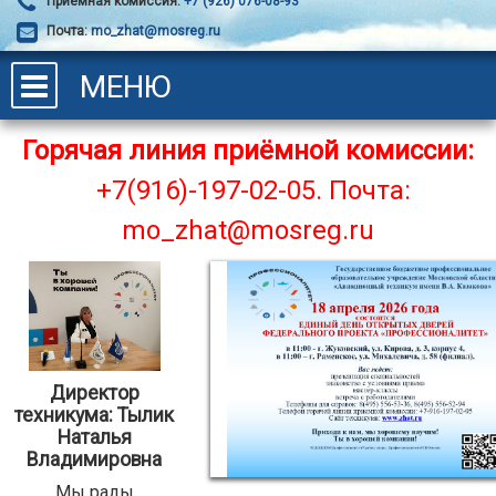
Приёмная комиссия:
+7 (926) 076-08-93
Почта:
mo_zhat@mosreg.ru
МЕНЮ
Горячая линия приёмной комиссии:
+7(916)-197-02-05.
Почта:
mo_zhat@mosreg.ru
Директор
техникума: Тылик
Наталья
Владимировна
Мы рады