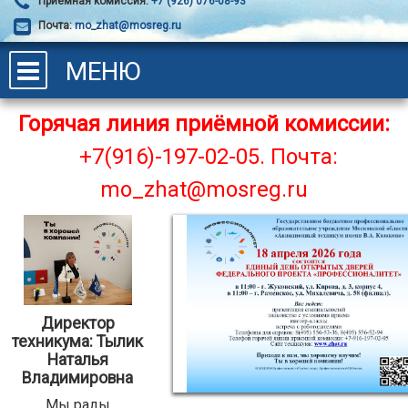
Приёмная комиссия:
+7 (926) 076-08-93
Почта:
mo_zhat@mosreg.ru
МЕНЮ
Горячая линия приёмной комиссии:
+7(916)-197-02-05.
Почта:
mo_zhat@mosreg.ru
Директор
техникума: Тылик
Наталья
Владимировна
Мы рады