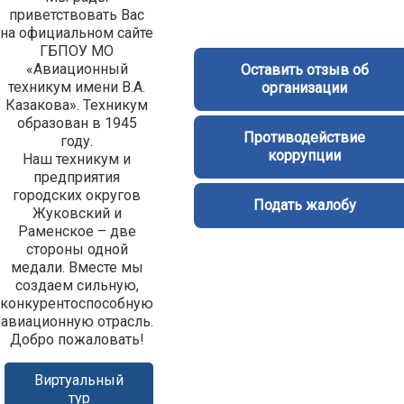
приветствовать Вас
на официальном сайте
ГБПОУ МО
«Авиационный
Оставить отзыв об
техникум имени В.А.
организации
Казакова». Техникум
образован в 1945
Противодействие
году.
коррупции
Наш техникум и
предприятия
городских округов
Подать жалобу
Жуковский и
Раменское – две
стороны одной
медали. Вместе мы
создаем сильную,
конкурентоспособную
авиационную отрасль.
Добро пожаловать!
Виртуальный
тур