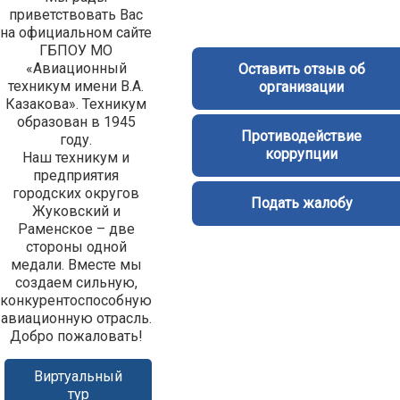
приветствовать Вас
на официальном сайте
ГБПОУ МО
«Авиационный
Оставить отзыв об
техникум имени В.А.
организации
Казакова». Техникум
образован в 1945
Противодействие
году.
коррупции
Наш техникум и
предприятия
городских округов
Подать жалобу
Жуковский и
Раменское – две
стороны одной
медали. Вместе мы
создаем сильную,
конкурентоспособную
авиационную отрасль.
Добро пожаловать!
Виртуальный
тур