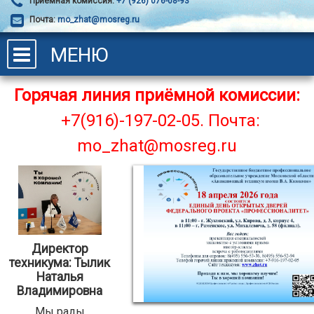
Приёмная комиссия:
+7 (926) 076-08-93
Почта:
mo_zhat@mosreg.ru
МЕНЮ
Горячая линия приёмной комиссии:
+7(916)-197-02-05.
Почта:
mo_zhat@mosreg.ru
Директор
техникума: Тылик
Наталья
Владимировна
Мы рады