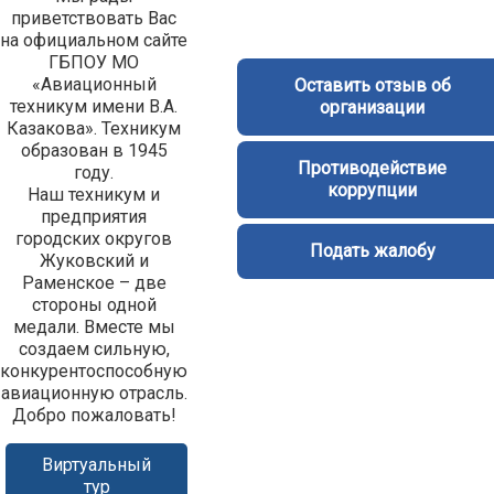
приветствовать Вас
на официальном сайте
ГБПОУ МО
«Авиационный
Оставить отзыв об
техникум имени В.А.
организации
Казакова». Техникум
образован в 1945
Противодействие
году.
коррупции
Наш техникум и
предприятия
городских округов
Подать жалобу
Жуковский и
Раменское – две
стороны одной
медали. Вместе мы
создаем сильную,
конкурентоспособную
авиационную отрасль.
Добро пожаловать!
Виртуальный
тур