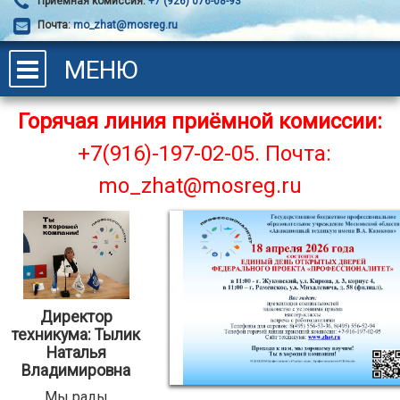
Приёмная комиссия:
+7 (926) 076-08-93
Почта:
mo_zhat@mosreg.ru
МЕНЮ
Горячая линия приёмной комиссии:
+7(916)-197-02-05.
Почта:
mo_zhat@mosreg.ru
Директор
техникума: Тылик
Наталья
Владимировна
Мы рады