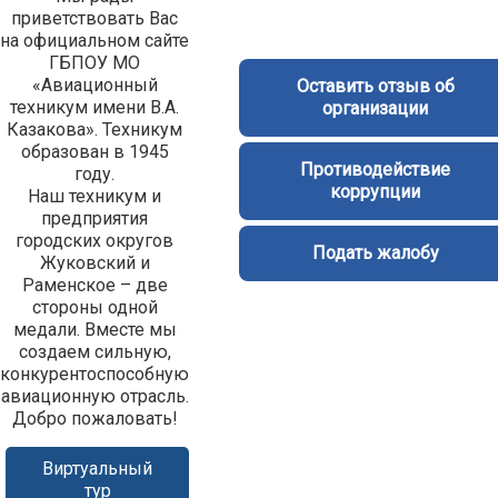
приветствовать Вас
на официальном сайте
ГБПОУ МО
«Авиационный
Оставить отзыв об
техникум имени В.А.
организации
Казакова». Техникум
образован в 1945
Противодействие
году.
коррупции
Наш техникум и
предприятия
городских округов
Подать жалобу
Жуковский и
Раменское – две
стороны одной
медали. Вместе мы
создаем сильную,
конкурентоспособную
авиационную отрасль.
Добро пожаловать!
Виртуальный
тур