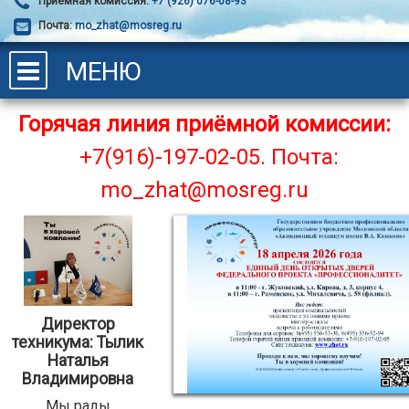
Приёмная комиссия:
+7 (926) 076-08-93
Почта:
mo_zhat@mosreg.ru
МЕНЮ
Горячая линия приёмной комиссии:
+7(916)-197-02-05.
Почта:
mo_zhat@mosreg.ru
Директор
техникума: Тылик
Наталья
Владимировна
Мы рады