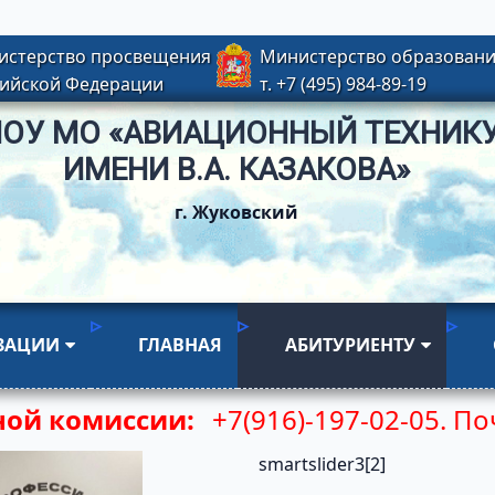
истерство просвещения
Министерство образовани
ийской Федерации
т. +7 (495) 984-89-19
ПОУ МО «АВИАЦИОННЫЙ ТЕХНИК
ИМЕНИ В.А. КАЗАКОВА»
г. Жуковский
ИЗАЦИИ
ГЛАВНАЯ
АБИТУРИЕНТУ
ной комиссии:
+7(916)-197-02-05.
По
smartslider3[2]