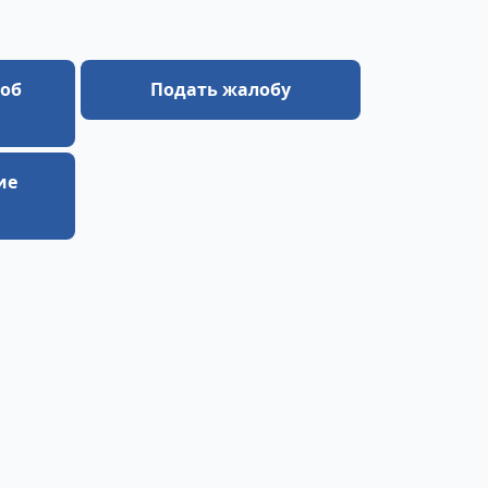
 об
Подать жалобу
ие