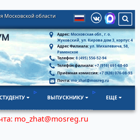
я Московской области
Адрес:
Московская обл., г. о.
УМ
Жуковский, ул. Кирова дом 3, корпус 4
Адрес Филиала:
ул. Михалевича, 58,
Раменское
Телефон:
8 (495) 556-52-94
Телефон филиала:
+7 (916) 691-68-60
Приёмная комиссия:
+7 (926) 076-08-93
Почта:
mo_zhat@mosreg.ru
СТУДЕНТУ
ВЫПУСКНИКУ
ЕЩЕ
чта:
mo_zhat@mosreg.ru