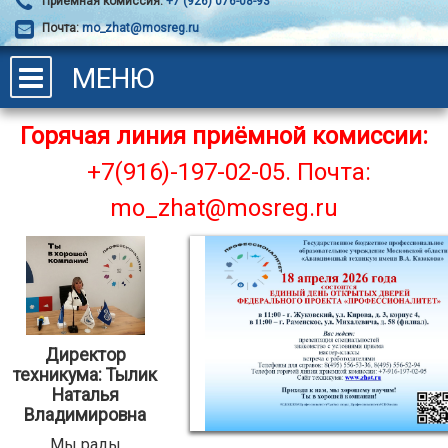
Приёмная комиссия:
+7 (926) 076-08-93
Почта:
mo_zhat@mosreg.ru
МЕНЮ
Горячая линия приёмной комиссии:
+7(916)-197-02-05.
Почта:
mo_zhat@mosreg.ru
Директор
техникума: Тылик
Наталья
Владимировна
Мы рады