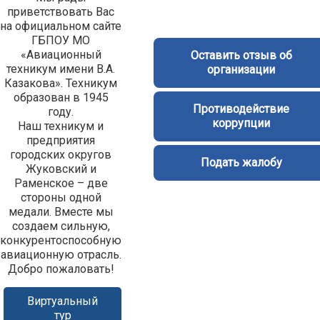
приветствовать Вас
на официальном сайте
ГБПОУ МО
«Авиационный
Оставить отзыв об
техникум имени В.А.
организации
Казакова». Техникум
образован в 1945
Противодействие
году.
коррупции
Наш техникум и
предприятия
городских округов
Подать жалобу
Жуковский и
Раменское – две
стороны одной
медали. Вместе мы
создаем сильную,
конкурентоспособную
авиационную отрасль.
Добро пожаловать!
Виртуальный
тур