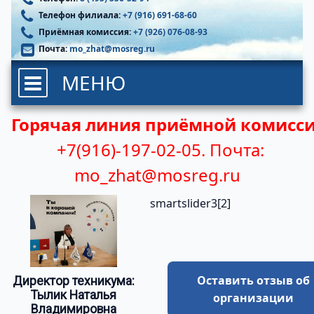
Телефон филиала:
+7 (916) 691-68-60
Приёмная комиссия:
+7 (926) 076-08-93
Почта:
mo_zhat@mosreg.ru
МЕНЮ
Горячая линия приёмной комисси
+7(916)-197-02-05.
Почта:
mo_zhat@mosreg.ru
smartslider3[2]
Оставить отзыв об
Директор техникума:
Тылик Наталья
организации
Владимировна