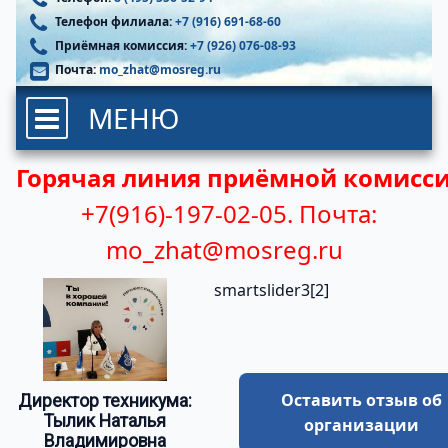
Телефон филиала:
+7 (916) 691-68-60
Приёмная комиссия:
+7 (926) 076-08-93
Почта:
mo_zhat@mosreg.ru
МЕНЮ
Горячая линия приёмной комисси
+7(916)-197-02-05.
Почта:
mo_zhat@mosreg.ru
smartslider3[2]
Оставить отзыв об
Директор техникума:
Тылик Наталья
организации
Владимировна