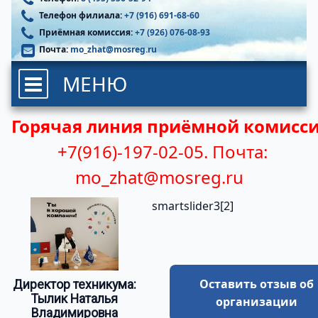
Телефон филиала:
+7 (916) 691-68-60
Приёмная комиссия:
+7 (926) 076-08-93
Почта:
mo_zhat@mosreg.ru
МЕНЮ
Горячая линия приёмной комисси
+7(916)-197-02-05.
Почта:
mo_zhat@mosreg.ru
smartslider3[2]
Оставить отзыв об
Директор техникума:
Тылик Наталья
организации
Владимировна