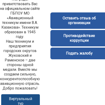
приветствовать Вас
на официальном сайте
ГБПОУ МО
«Авиационный
Оставить отзыв об
техникум имени В.А.
организации
Казакова». Техникум
образован в 1945
Противодействие
году.
коррупции
Наш техникум и
предприятия
городских округов
Подать жалобу
Жуковский и
Раменское – две
стороны одной
медали. Вместе мы
создаем сильную,
конкурентоспособную
авиационную отрасль.
Добро пожаловать!
Виртуальный
тур