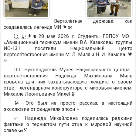
Вертолётная держава: как
создавалась легенда МИ 🌟🚁
🇷🇺👨‍🎓28 мая 2026 г. Студенты ГБПОУ МО
«Авиационный техникум имени В.А. Казакова» группы
ИС-131 посетили Национальный центр
вертолётостроения имени М. Л. Миля и Н. И. Камова. 💗
✨
💁‍♀️ Руководитель Музея Национального центра
вертолетостроения Надежда Михайловна Миль
провела для них захватывающую лекцию о своём
отце - легендарном конструкторе, с мировым именем,
Михаиле Леонтьевиче Миле! 🎖️
💫 Это был не просто рассказ, а настоящий
эксклюзив от свидетеля эпохи ⭐
✅ Надежда Михайловна поделилась редкими
фактами о тернистом пути отца к мировой научной
славе 🚁🏅