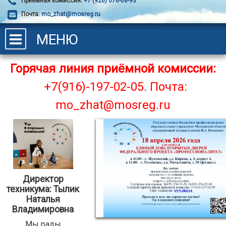
Приёмная комиссия:
+7 (926) 076-08-93
Почта:
mo_zhat@mosreg.ru
МЕНЮ
Горячая линия приёмной комиссии:
+7(916)-197-02-05.
Почта:
mo_zhat@mosreg.ru
Директор
техникума: Тылик
Наталья
Владимировна
Мы рады